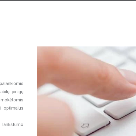
alankiomis
tabilų pinigų
pmokėtomis
i optimalus
u lankstumo