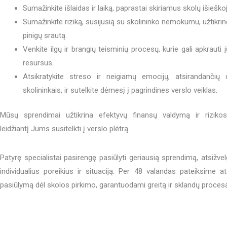
Sumažinkite išlaidas ir laiką, paprastai skiriamus skolų išieškoj
Sumažinkite riziką, susijusią su skolininko nemokumu, užtikrin
pinigų srautą.
Venkite ilgų ir brangių teisminių procesų, kurie gali apkrauti
resursus.
Atsikratykite streso ir neigiamų emocijų, atsirandančių 
skolininkais, ir sutelkite dėmesį į pagrindines verslo veiklas.
Mūsų sprendimai užtikrina efektyvų finansų valdymą ir riziko
leidžiantį Jums susitelkti į verslo plėtrą.
Patyrę specialistai pasirengę pasiūlyti geriausią sprendimą, atsižvel
individualius poreikius ir situaciją. Per 48 valandas pateiksime 
pasiūlymą dėl skolos pirkimo, garantuodami greitą ir sklandų proces