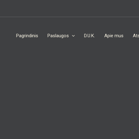
Pagrindinis
Paslaugos
D.U.K.
Apie mus
Ats