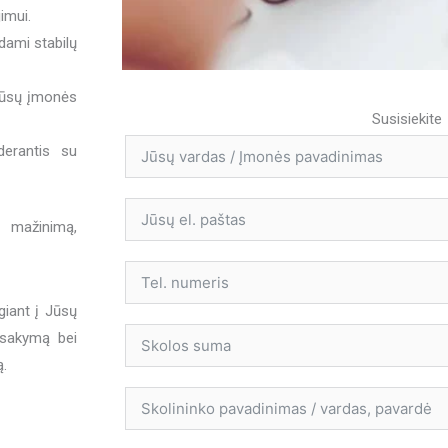
imui.
dami stabilų
 jūsų įmonės
Susisiekite
derantis su
s mažinimą,
giant į Jūsų
atsakymą bei
ą.