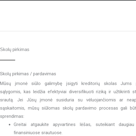
Skolų pirkimas
Skolų pirkimas / pardavimas
Mūsų įmonė siūlo galimybę įsigyti kreditorių skolas Jums p
sąlygomis, kas leidžia efektyviai diversifikuoti riziką ir užtikrinti s
srautą. Jei Jūsų įmonė susiduria su vėluojančiomis ar nea
sąskaitomis, mūsų siūlomas skolų pardavimo procesas gali būt
sprendimas:
Greitai atgaukite apyvartines lėšas, suteikiant daugia
finansiniuose srautuose.