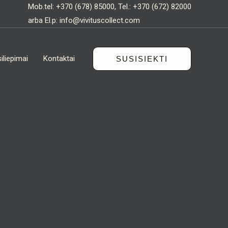
Mob.tel:
+370 (678) 85000
, Tel.:
+370 (672) 82000
arba El.p:
info@vivituscollect.com
iliepimai
Kontaktai
SUSISIEKTI