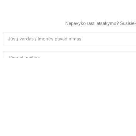
Nepavyko rasti atsakymo? Susisiek
Aš perskaičiau ir sutinku su VivitusCollect.com
privatumo politi