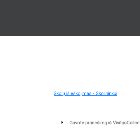
Skolų išieškojimas - Skolininkui
Gavote pranešimą iš VivitusColle