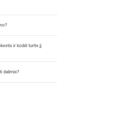
imo?
tis ir kodėl turite jį
ti dalimis?