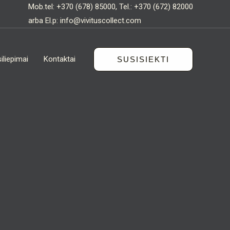
Mob.tel:
+370 (678) 85000
, Tel.:
+370 (672) 82000
arba El.p:
info@vivituscollect.com
iliepimai
Kontaktai
SUSISIEKTI