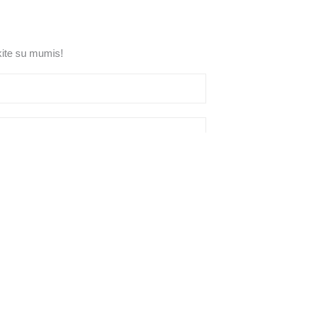
ite su mumis!
ka
.