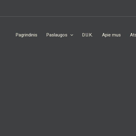
Pagrindinis
Paslaugos
D.U.K.
Apie mus
Ats