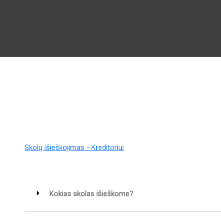
Skolų išieškojimas - Kreditoriui
Kokias skolas išieškome?